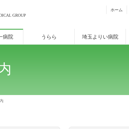
ホーム
DICAL GROUP
一病院
うらら
埼玉よりい病院
内
内