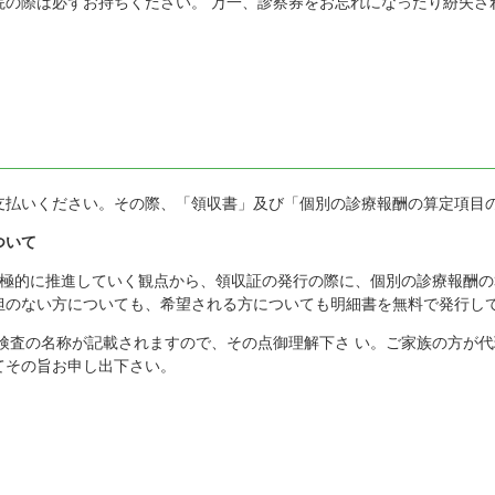
院の際は必ずお持ちください。 万一、診察券をお忘れになったり紛失さ
。
支払いください。その際、「領収書」及び「個別の診療報酬の算定項目
ついて
 極的に推進していく観点から、領収証の発行の際に、個別の診療報酬
担のない方についても、希望される方についても明細書を無料で発行し
検査の名称が記載されますので、その点御理解下さ い。ご家族の方が
てその旨お申し出下さい。