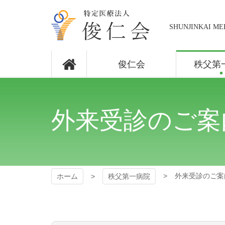
コ
ン
テ
SHUNJINKAI ME
ン
ツ
秩父第一病
本
俊仁会
秩父第
文
院
へ
ス
キ
ッ
外来受診のご案
プ
外来受診のご案
ホーム
秩父第一病院