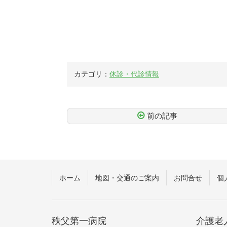
カテゴリ：
休診・代診情報
前の記事
コ
ペ
ン
ー
テ
ジ
ン
の
ツ
先
ホーム
地図・交通のご案内
お問合せ
個
本
頭
文
へ
の
戻
先
る
秩父第一病院
介護老
頭