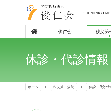
コ
ン
テ
SHUNJINKAI ME
ン
ツ
秩父第一病
本
俊仁会
秩父第
文
院
へ
ス
キ
ッ
休診・代診情報
プ
ホーム
秩父第一病院
休診・代診情