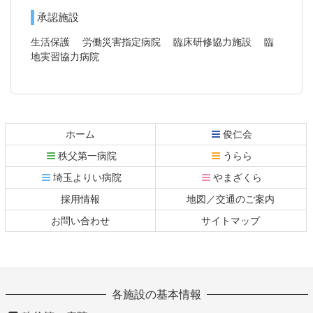
承認施設
生活保護
労働災害指定病院
臨床研修協力施設
臨
地
実習協力病院
コ
ペ
ン
ー
テ
ジ
ホーム
俊仁会
ン
の
秩父第一病院
うらら
ツ
先
本
頭
埼玉よりい病院
やまざくら
文
へ
採用情報
地図／交通のご案内
の
戻
先
る
お問い合わせ
サイトマップ
頭
へ
戻
る
各施設の基本情報