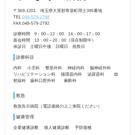
〒369-1201 埼玉県大里郡寄居町用土395番地
TEL.
048-579-2788
FAX.048-579-2792
診療時間
9：00～12：00 14：00～17：00
面会時間
13：00～20：00（現在制限中）
休診日
土曜日午後 日曜日 祝祭日
診療科目
内科
小児科
整形外科
神経内科
脳神経外科
リハビリテーション科
循環器内科
泌尿器科
放
射線科
歯科口腔外科
麻酔科
救急
救急告示病院（電話連絡の上ご来院ください）
健康管理
企業健康診断
個人健康診断
予防接種