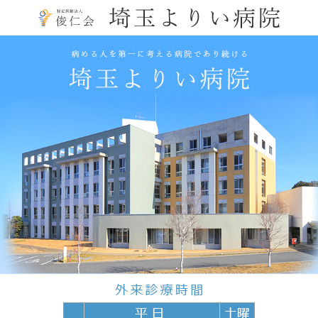
コ
ン
テ
埼玉よりい病院
ン
ツ
本
文
へ
ス
キ
ッ
プ