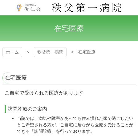
コ
ン
テ
秩父第一病院
ン
在宅医療
ツ
本
文
へ
在宅医療
ホーム
秩父第一病院
ス
キ
ッ
プ
在宅医療
ご自宅で受けられる医療があります
訪問診療のご案内
当院では、病気や障害があっても住み慣れた家で過ごしたい
とご希望される方が、ご自宅に居ながら医療を受けることが
できる「訪問診療」を行っております。