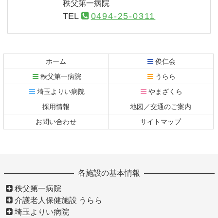
秩父第一病院
TEL
0494-25-0311
コ
ペ
ン
ー
テ
ジ
ホーム
俊仁会
ン
の
秩父第一病院
うらら
ツ
先
本
頭
埼玉よりい病院
やまざくら
文
へ
採用情報
地図／交通のご案内
の
戻
先
る
お問い合わせ
サイトマップ
頭
へ
戻
る
各施設の基本情報
秩父第一病院
介護老人保健施設 うらら
埼玉よりい病院