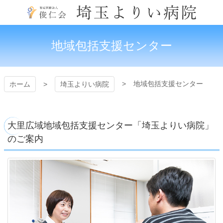
コ
ン
テ
埼玉よりい病院
ン
地域包括支援センター
ツ
本
文
へ
地域包括支援センター
ホーム
埼玉よりい病院
ス
キ
ッ
プ
大里広域地域包括支援センター「埼玉よりい病院」
のご案内