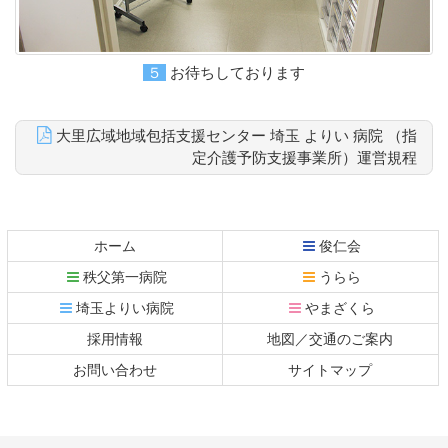
５お待ちしております
大里広域地域包括支援センター 埼玉 よりい 病院 （指
定介護予防支援事業所）運営規程
コ
ペ
ン
ー
テ
ジ
ホーム
俊仁会
ン
の
秩父第一病院
うらら
ツ
先
本
頭
埼玉よりい病院
やまざくら
文
へ
採用情報
地図／交通のご案内
の
戻
先
る
お問い合わせ
サイトマップ
頭
へ
戻