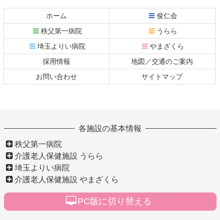
ン
ー
テ
ジ
ホーム
俊仁会
ン
の
秩父第一病院
うらら
ツ
先
本
頭
埼玉よりい病院
やまざくら
文
へ
採用情報
地図／交通のご案内
の
戻
先
る
お問い合わせ
サイトマップ
頭
へ
戻
る
各施設の基本情報
秩父第一病院
介護老人保健施設 うらら
埼玉よりい病院
介護老人保健施設 やまざくら
PC版に切り替える