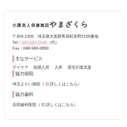
やまざくら
介護老人保健施設
〒369-1205 埼玉県大里郡寄居町末野2109番地
Tel：
048-580-0888
（代）
Fax：048-580-0890
主なサービス
デイケア
短期入所
入所
居宅介護支援
協力病院
埼玉よりい病院（
詳しくはこちら
）
協力歯科
吉田歯科医院（
詳しくはこちら
）
コ
ペ