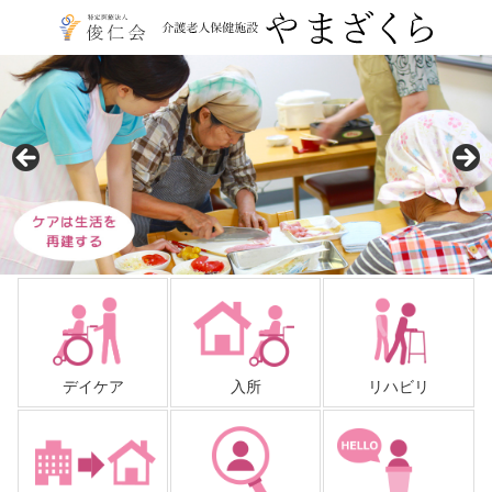
コ
ン
テ
介護老人保健施設 やま
ン
ツ
ざくら
本
文
へ
ス
キ
ッ
プ
デイケア
入所
リハビリ