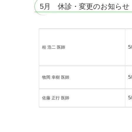
5月 休診・変更のお知らせ
5
桂 浩二 医師
5
牧岡 幸樹 医師
5
佐藤 正行 医師