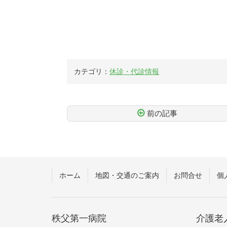
カテゴリ：
休診・代診情報
前の記事
コ
ペ
ン
ー
テ
ジ
ン
の
ツ
先
ホーム
地図・交通のご案内
お問合せ
個
本
頭
文
へ
の
戻
先
る
秩父第一病院
介護老
頭