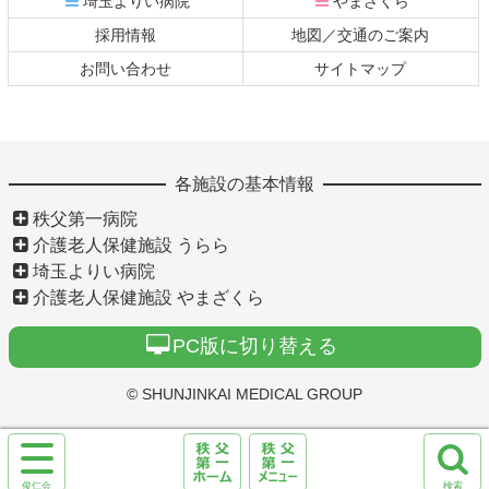
埼玉よりい病院
やまざくら
文
へ
採用情報
地図／交通のご案内
の
戻
先
る
お問い合わせ
サイトマップ
頭
へ
戻
る
各施設の基本情報
秩父第一病院
介護老人保健施設 うらら
埼玉よりい病院
介護老人保健施設 やまざくら
PC版に切り替える
© SHUNJINKAI MEDICAL GROUP
サ
イ
test10
検