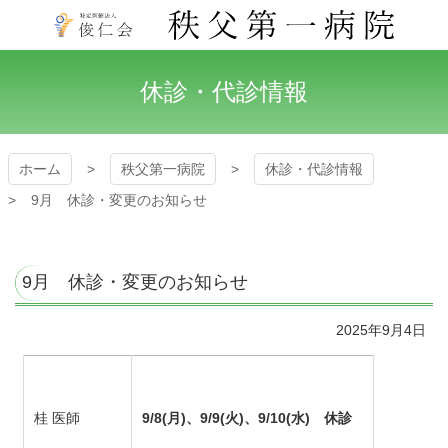
コ
ン
テ
秩父第一病院
ン
休診・代診情報
ツ
本
文
へ
ホーム
秩父第一病院
休診・代診情報
ス
キ
9月 休診・変更のお知らせ
ッ
プ
9月 休診・変更のお知らせ
2025年9月4日
桂 医師
9/8(月)、9/9(火)、9/10(水) 休診