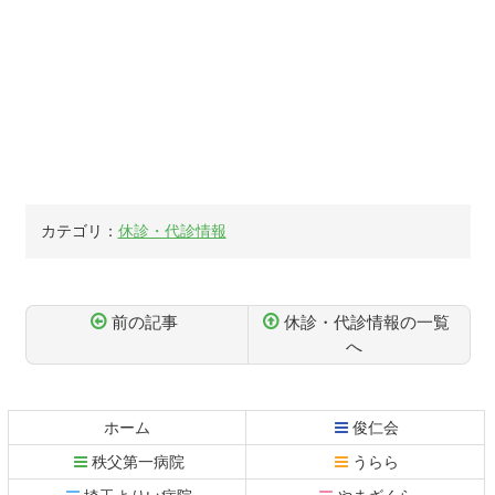
カテゴリ：
休診・代診情報
前の記事
休診・代診情報の一覧
へ
コ
ペ
ン
ー
テ
ジ
ホーム
俊仁会
ン
の
秩父第一病院
うらら
ツ
先
本
頭