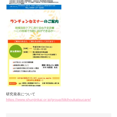
研究発表について
https://www.shunjinkai.or.jp/group/tiikihoukatsucare/