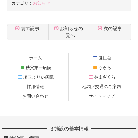
カテゴリ：
お知らせ
前の記事
お知らせの
次の記事
一覧へ
コ
ペ
ン
ー
テ
ジ
ホーム
俊仁会
ン
の
秩父第一病院
うらら
ツ
先
本
頭
埼玉よりい病院
やまざくら
文
へ
採用情報
地図／交通のご案内
の
戻
先
る
お問い合わせ
サイトマップ
頭
へ
戻
る
各施設の基本情報