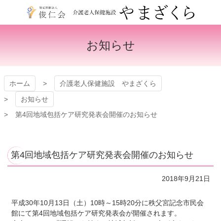
コ
ン
テ
介護老人保健施設 やま
ン
お知らせ
ツ
ざくら
本
文
へ
ホーム
介護老人保健施設 やまざくら
ス
キ
お知らせ
ッ
第4回地域包括ケア研究発表会開催のお知らせ
プ
第4回地域包括ケア研究発表会開催のお知らせ
2018年9月21日
平成30年10月13日（土）10時～15時20分に秩父宮記念市民会
館にて第4回地域包括ケア研究発表会が開催されます。