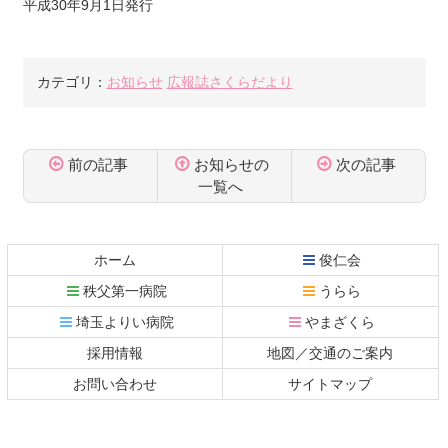
平成30年9月1日発行
カテゴリ：
お知らせ
広報誌さくらだより
前の記事
お知らせの
次の記事
一覧へ
コ
ペ
ン
ー
テ
ジ
ホーム
俊仁会
ン
の
秩父第一病院
うらら
ツ
先
本
頭
埼玉よりい病院
やまざくら
文
へ
採用情報
地図／交通のご案内
の
戻
先
る
お問い合わせ
サイトマップ
頭
へ
戻