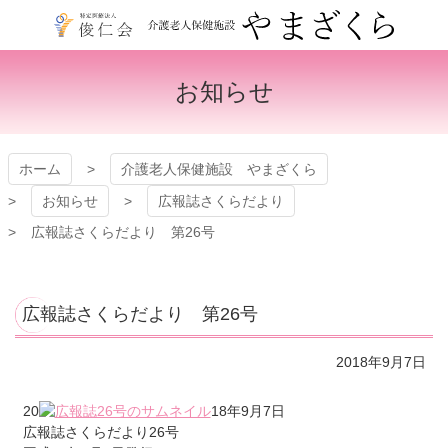
コ
ン
テ
介護老人保健施設 やま
ン
お知らせ
ツ
ざくら
本
文
へ
ホーム
介護老人保健施設 やまざくら
ス
キ
お知らせ
広報誌さくらだより
ッ
広報誌さくらだより 第26号
プ
広報誌さくらだより 第26号
2018年9月7日
20
18年9月7日
広報誌さくらだより26号