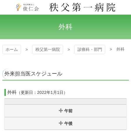
コ
ン
テ
秩父第一病院
ン
外科
ツ
本
文
へ
外科
ホーム
秩父第一病院
診療科・部門
ス
キ
ッ
プ
外来担当医スケジュール
外科
（更新日：2022年1月1日）
午前
午後