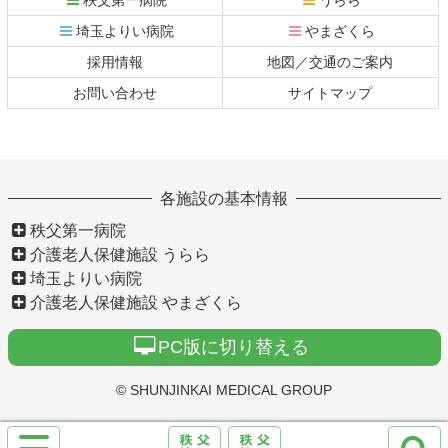
ツ
先
本
頭
埼玉よりい病院
やまざくら
文
へ
採用情報
地図／交通のご案内
の
戻
先
る
お問い合わせ
サイトマップ
頭
へ
戻
る
各施設の基本情報
秩父第一病院
介護老人保健施設 うらら
埼玉よりい病院
介護老人保健施設 やまざくら
PC版に切り替える
© SHUNJINKAI MEDICAL GROUP
サ