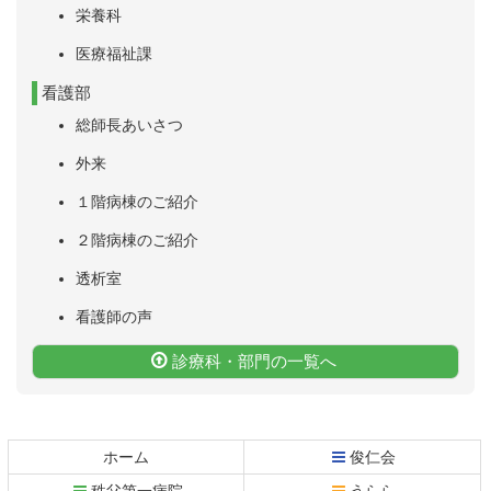
栄養科
医療福祉課
看護部
総師長あいさつ
外来
１階病棟のご紹介
２階病棟のご紹介
透析室
看護師の声
診療科・部門の一覧へ
コ
ペ
ン
ー
テ
ジ
ホーム
俊仁会
ン
の
秩父第一病院
うらら